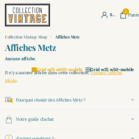
0
S'identifier
Panie
Collection Vintage Shop
Affiches Metz
Affiches Metz
Aucune affiche
Grid w25 w100-mobile
Grid w25 w50-mobile
Il n'y a aucune affiche dans cette collection.
Trouvez l'affiche
idéale
.
Pourquoi choisir des Affiches Metz ?
Notre guide d'achat
d'autres questions ?