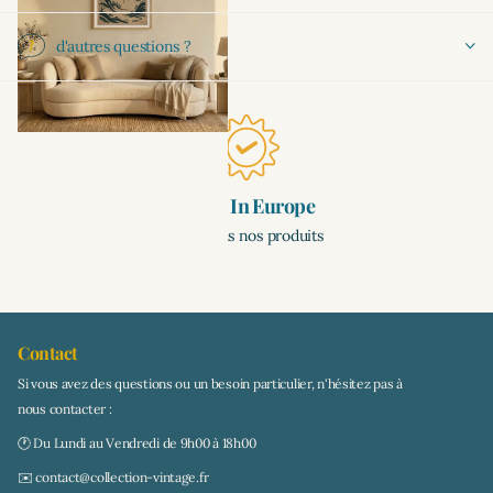
d'autres questions ?
Made In Europe
Pour tous nos produits
1
/
4
Contact
Si vous avez des questions ou un besoin particulier, n'hésitez pas à
nous contacter :
🕐 Du Lundi au Vendredi de 9h00 à 18h00
✉️ contact@collection-vintage.fr