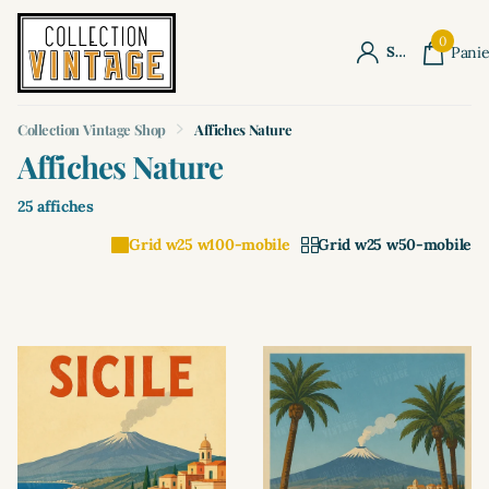
0
S'identifier
Panie
Collection Vintage Shop
Affiches Nature
Affiches Nature
25 affiches
Grid w25 w100-mobile
Grid w25 w50-mobile