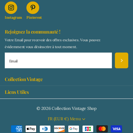
Instagram
Pinterest
Rejoignez la communauté !
Votre Email pour recevoir des offres exclusives. Vous pouvez
évidemment vous désinscrire à tout moment.
Collection Vintage
Liens Utiles
©
2026
Collection Vintage Shop
FR (EUR €)
Menu