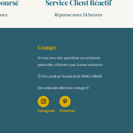
boursé
Service Client Réactif
ours
Réponse sous 24 heures
Contact
Si vous avez des questions ou un besoin
particulier, n'hésitez pas à nous contacter :
🕐 Du Lundi au Vendredi de 9h00 à 18h00
✉️ contact@collection-vintage.fr
Instagram
Pinterest