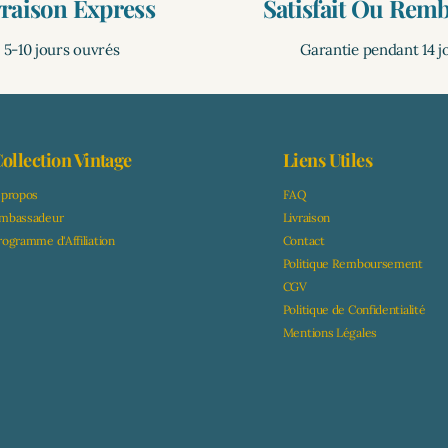
vraison Express
Satisfait Ou Rem
5-10 jours ouvrés
Garantie pendant 14 j
ollection Vintage
Liens Utiles
 propos
FAQ
mbassadeur
Livraison
rogramme d'Affiliation
Contact
Politique Remboursement
CGV
Politique de Confidentialité
Mentions Légales