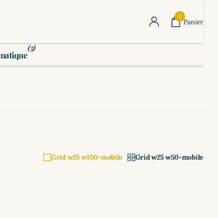
0
Panier
(5)
matique
Grid w25 w100-mobile
Grid w25 w50-mobile